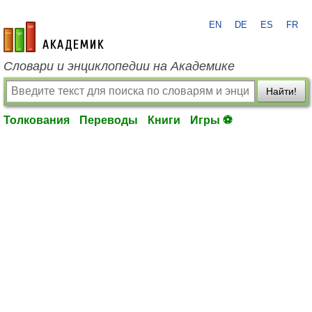
EN
DE
ES
FR
academic.ru
Словари и энциклопедии на Академике
Найти!
Толкования
Переводы
Книги
Игры ⚽