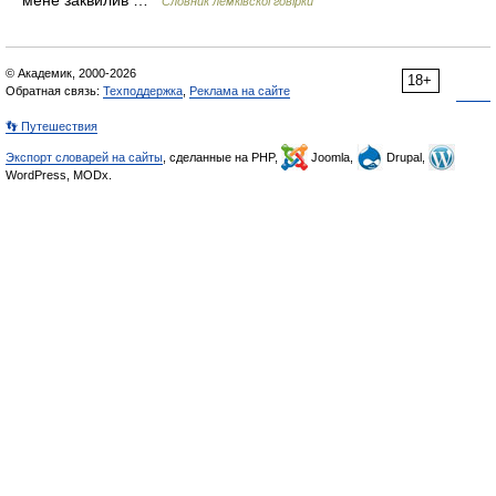
мене заквилив …
Словник лемківскої говірки
© Академик, 2000-2026
18+
Обратная связь:
Техподдержка
,
Реклама на сайте
👣 Путешествия
Экспорт словарей на сайты
, сделанные на PHP,
Joomla,
Drupal,
WordPress, MODx.