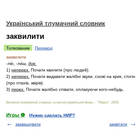
Український тлумачний словник
заквилити
Толкование
Перевод
заквилити
-лю́, -ли́ш,
док.
1)
неперех.
Почати квилити (про людей).
2)
неперех.
Почати видавати жалібні звуки, схожі на крик, стогін
(про птахів, звірів).
3)
перех.
Почати жалібно співати, оплакуючи кого-небудь.
Великий тлумачний словник сучасної української мови. - "Перун"
.
2005
.
Игры ⚽
Нужно сделать НИР?
заквашувати
заквітати