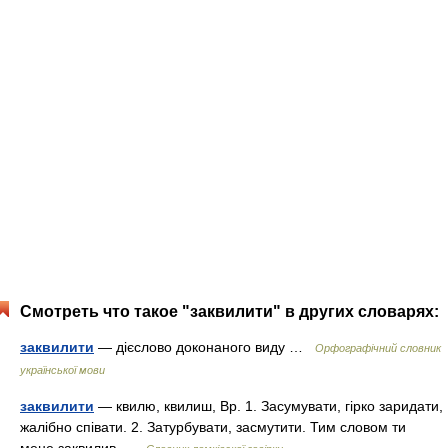
Смотреть что такое "заквилити" в других словарях:
заквилити
— дієслово доконаного виду …
Орфографічний словник
української мови
заквилити
— квилю, квилиш, Вр. 1. Засумувати, гірко заридати,
жалібно співати. 2. Затурбувати, засмутити. Тим словом ти